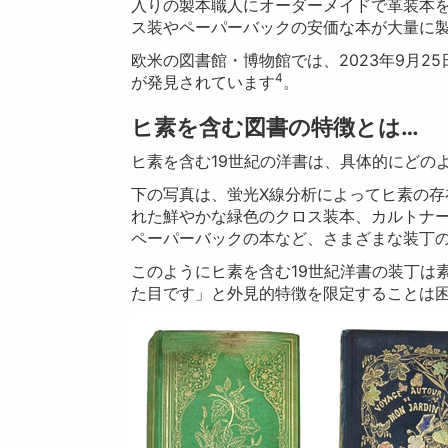
入りの製本職人にオーダーメイドで革装本
ス装やペーパーバックの安価な本が大量に
欧米の図書館・博物館では、2023年9月2
4
が発見されています
。
ヒ素を含む図書の特徴とは…
ヒ素を含む19世紀の洋書は、具体的にどの
下の写真は、蛍光X線分析によってヒ素の
れた鮮やかな緑色のクロス装本、カルトナ
ペーパーバックの本など、さまざまな装丁
このようにヒ素を含む19世紀洋書の装丁は
た目です」と外見的特徴を限定することは