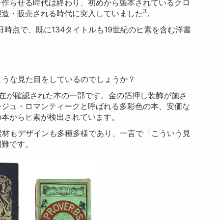
を作らせる時代は終わり、初めから製本されているクロ
3
製造・販売される時代に突入していました
。
5日時点で、既に134タイトルも19世紀のヒ素を含む洋書
ような見た目をしているのでしょうか？
存在が確認された本の一部です。金の箔押し装飾が施さ
ージュ・ロマンティークと呼ばれる多彩色の本、安価な
の本からヒ素が検出されています。
素材もデザインも多種多様であり、一言で「こういう見
困難です。