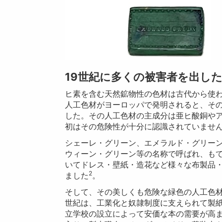
19世紀に多くの被害者を出し
ヒ素を含む天然鉱物性の色材は古代から使わ
人工色材がヨーロッパで発明されると、そ
した。その人工色材の主成分は亜ヒ酸銅や
初はその危険性が十分に認識されていませ
シェーレ・グリーン、エメラルド・グリー
ウィーン・グリーン等の名称で呼ばれ、もて
いてドレス・壁紙・造花など様々な布製品
2
ました
。
そして、その美しくも危険な緑色の人工色材
世紀は、工業化と奴隷制度に支えられて製
立学校の設立によって安価な本の需要が高