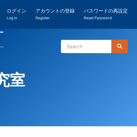
ログイン
アカウントの登録
パスワードの再設定
Log in
Register
Reset Password
ー
Search
Search
検
索
究室