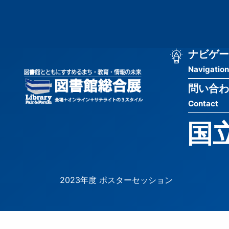
メ
匿
イ
ン
名
コ
ン
メ
ナビゲー
ユ
テ
Navigation
イ
ン
ー
ツ
問い合わ
ン
ザ
に
Contact
移
ナ
ー
動
国
ビ
用
ゲ
メ
ー
ニ
2023年度 ポスターセッション
シ
ュ
ョ
ー