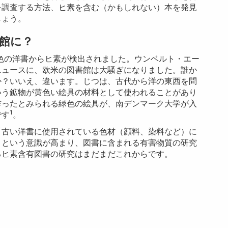
を調査する方法、ヒ素を含む（かもしれない）本を発見
しょう。
館に？
緑色の洋書からヒ素が検出されました。ウンベルト・エー
ニュースに、欧米の図書館は大騒ぎになりました。誰か
か？いいえ、違います。じつは、古代から洋の東西を問
いう鉱物が黄色い絵具の材料として使われることがあり
作ったとみられる緑色の絵具が、南デンマーク大学が入
1
です
。
「古い洋書に使用されている色材（顔料、染料など）に
」という意識が高まり、図書に含まれる有害物質の研究
るヒ素含有図書の研究はまだまだこれからです。