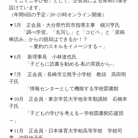
「ミニミニ学び塾」として、正会員による発表の場を
設けています。
（年間6回の予定 / 20~21時オンライン開催）
▼5月 正会員・大分県竹田市指導主事 槇川亨氏
「調べ学習。「丸写し」と「コピペ」と「原稿
棒読み」からの脱却はできるか！？
～要約のスキルをイメージする～」
▼6月 新理事長 小林達也氏
「子どもに読書を勧める-私の実践から-」
▼7月 正会員・長崎市立熊手小学校 教頭 高田明
子氏
「情報センターとして機能する学校図書館
▼10月 正会員・東京学芸大学他非常勤講師 石橋幸
子氏
「子どもの学びを考える～学校図書館応援団
～」
▼11月 正会員・日本体育大学柏高等学校 学校司
書 沖田綾子氏