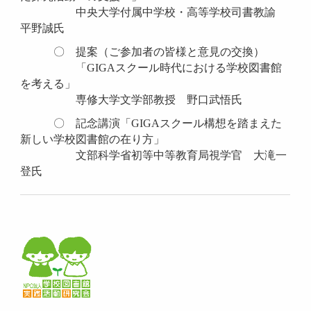
中央大学付属中学校・高等学校司書教諭
平野誠氏
〇 提案（ご参加者の皆様と意見の交換）
「
GIGA
スクール時代における学校図書館
を考える」
専修大学文学部教授 野口武悟氏
〇 記念講演「
GIGA
スクール構想を踏まえた
新しい学校図書館の在り方」
文部科学省初等中等教育局視学官 大滝一
登氏