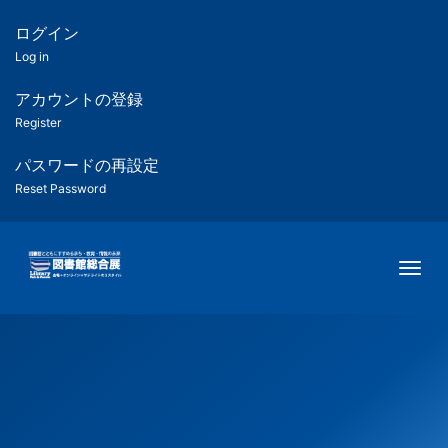
メ
イ
ログイン
匿
ン
Log in
コ
名
ン
アカウントの登録
ユ
テ
Register
ン
ー
ツ
パスワードの再設定
に
Reset Password
ザ
移
動
ー
Togg
用
メ
ニ
ュ
ー