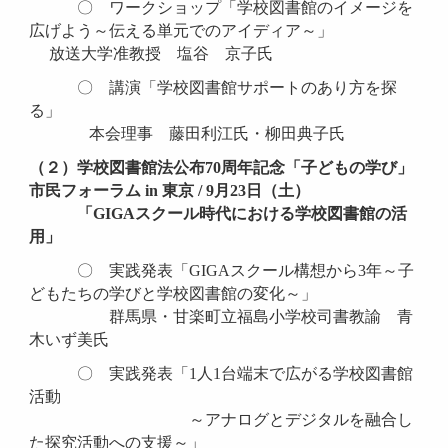
〇 ワークショップ「学校図書館のイメージを
広げよう
～伝える単元でのアイディア～」
放送大学准教授 塩谷 京子氏
〇 講演「学校図書館サポートのあり方を探
る」
本会理事 藤田利江氏・柳田典子氏
（２）学校図書館法公布70周年記念
「子どもの学び」
市民フォーラム in 東京 / 9月23日（土）
「GIGA
スクール時代における学校図書館の活
用」
〇
実践発表「
GIGA
スクール構想から3年
～子
どもたちの学びと学校図書館の変化～」
群馬県・甘楽町立福島小学校司書教諭 青
木いず美氏
〇
実践発表「
1
人1台端末で広がる学校図書館
活動
～アナログとデジタルを融合し
た探究活動への支援～」