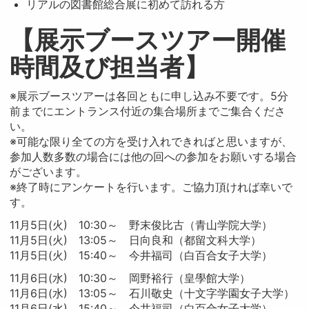
リアルの図書館総合展に初めて訪れる方
【展示ブースツアー開催
時間及び担当者】
※展示ブースツアーは各回ともに申し込み不要です。5分
前までにエントランス付近の集合場所までご集合くださ
い。
※可能な限り全ての方を受け入れできればと思いますが、
参加人数多数の場合には他の回への参加をお願いする場合
がございます。
※終了時にアンケートを行います。ご協力頂ければ幸いで
す。
11月5日(火) 10:30～ 野末俊比古（青山学院大学）
11月5日(火) 13:05～ 日向良和（都留文科大学）
11月5日(火) 15:40～ 今井福司（白百合女子大学）
11月6日(水) 10:30～ 岡野裕行（皇學館大学）
11月6日(水) 13:05～ 石川敬史（十文字学園女子大学）
11月6日(水) 15:40～ 今井福司（白百合女子大学）