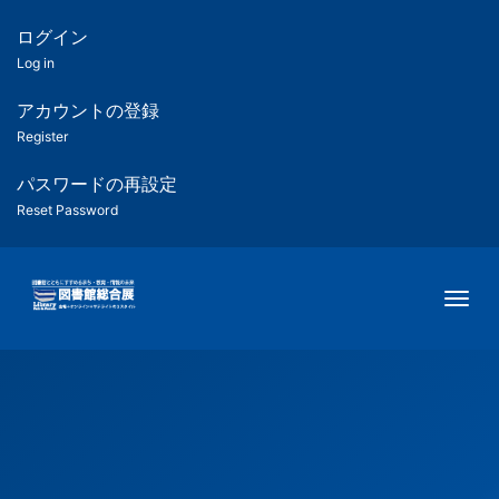
メ
イ
ログイン
匿
ン
Log in
コ
名
ン
アカウントの登録
ユ
テ
Register
ン
ー
ツ
パスワードの再設定
に
Reset Password
ザ
移
動
ー
Togg
用
メ
ニ
ュ
ー