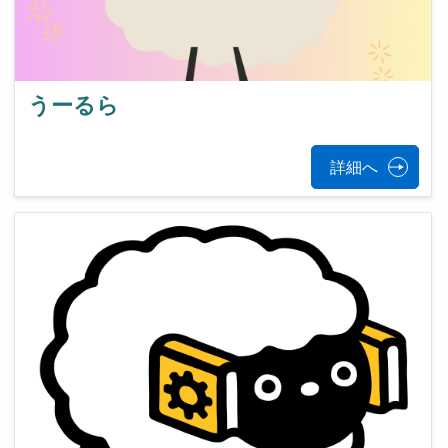
うーるら
詳細へ