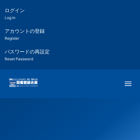
メ
イ
ログイン
匿
ン
Log in
コ
名
ン
アカウントの登録
ユ
テ
Register
ン
ー
ツ
パスワードの再設定
に
Reset Password
ザ
移
動
ー
Togg
用
メ
ニ
ュ
ー