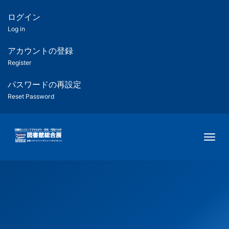
メ
イ
ログイン
匿
ン
Log in
コ
名
ン
アカウントの登録
ユ
テ
Register
ン
ー
ツ
パスワードの再設定
に
Reset Password
ザ
移
動
ー
Togg
用
メ
ニ
ュ
ー