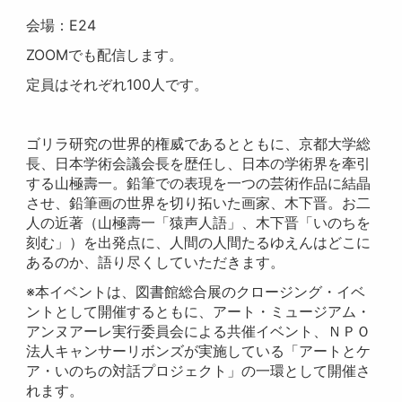
会場：E24
ZOOMでも配信します。
定員はそれぞれ100人です。
ゴリラ研究の世界的権威であるとともに、京都大学総
長、
日本学術会議会長を歴任し、日本の学術界を牽引
する山極壽一。
鉛筆での表現を一つの芸術作品に結晶
させ、
鉛筆画の世界を切り拓いた画家、木下晋。お二
人の近著（
山極壽一「猿声人語」、木下晋「いのちを
刻む」）を出発点に、
人間の人間たるゆえんはどこに
あるのか、
語り尽くしていただきます。
※本イベントは、図書館総合展のクロージング・イベ
ントとして開催するともに、アート・ミュージアム・
アンヌアーレ実行委員会による共催イベント、ＮＰＯ
法人キャンサーリボンズが実施している「アートとケ
ア・いのちの対話プロジェクト」の一環として開催さ
れます。