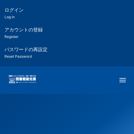
メ
イ
ログイン
匿
ン
Log in
コ
名
ン
アカウントの登録
ユ
テ
Register
ン
ー
ツ
パスワードの再設定
に
Reset Password
ザ
移
動
ー
Togg
用
メ
ニ
ュ
ー