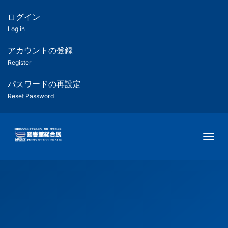
メ
イ
ログイン
匿
ン
Log in
コ
名
ン
アカウントの登録
ユ
テ
Register
ン
ー
ツ
パスワードの再設定
に
Reset Password
ザ
移
動
ー
Togg
用
メ
ニ
ュ
ー