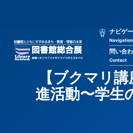
メ
匿
イ
ン
名
コ
ン
メ
ナビゲー
ユ
テ
Navigation
イ
ン
ー
ツ
問い合わ
ン
ザ
に
Contact
移
ナ
ー
動
【ブクマリ講
ビ
用
進活動〜学生
ゲ
メ
ー
ニ
シ
ュ
ョ
ー