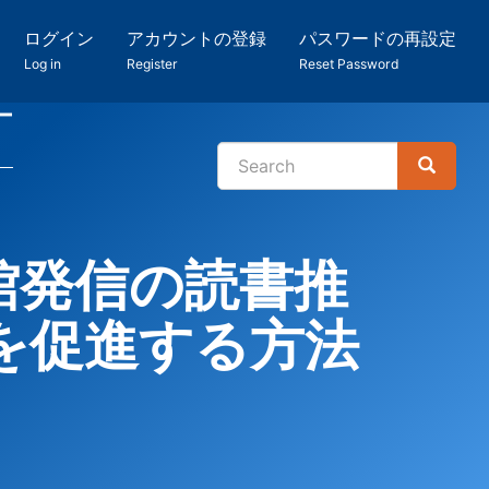
ログイン
アカウントの登録
パスワードの再設定
Log in
Register
Reset Password
ー
Search
Search
検
索
館発信の読書推
を促進する方法