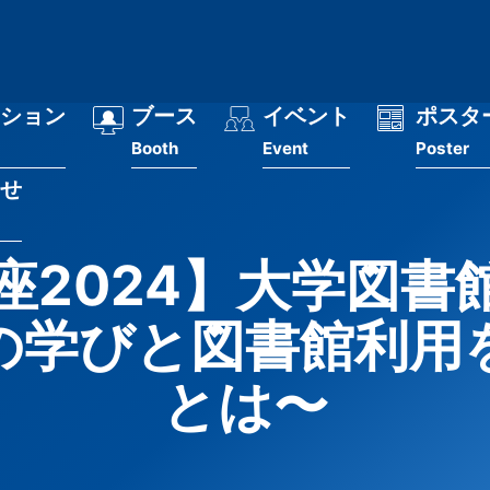
ション
ブース
イベント
ポスタ
Booth
Event
Poster
せ
座2024】大学図書
の学びと図書館利用
とは〜