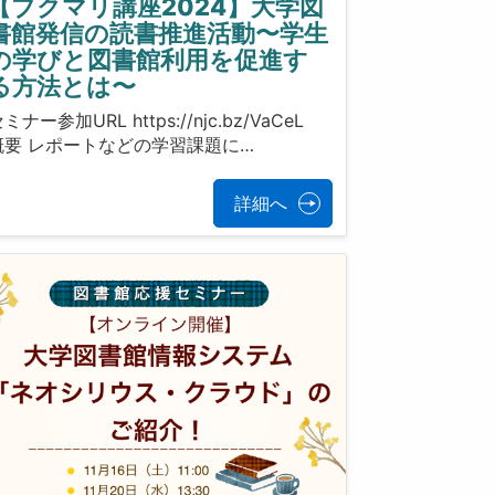
【ブクマリ講座2024】大学図
書館発信の読書推進活動〜学生
の学びと図書館利用を促進す
る方法とは〜
ミナー参加URL https://njc.bz/VaCeL
概要 レポートなどの学習課題に…
詳細へ