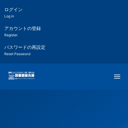
メ
イ
ログイン
匿
ン
Log in
コ
名
ン
アカウントの登録
ユ
テ
Register
ン
ー
ツ
パスワードの再設定
に
Reset Password
ザ
移
動
ー
Togg
用
メ
ニ
ュ
ー