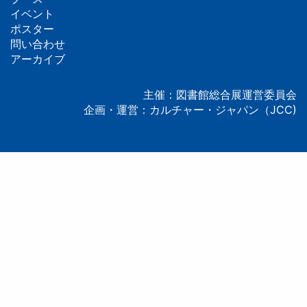
フ
イベント
ッ
ポスター
問い合わせ
タ
アーカイブ
ー
主催：図書館総合展運営委員会
企画・運営：カルチャー・ジャパン（JCC)