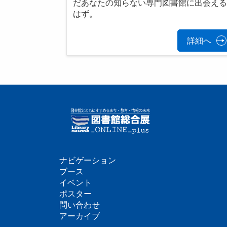
だあなたの知らない専門図書館に出会え
はず。
詳細へ
ナビゲーション
フ
ブース
イベント
ッ
ポスター
問い合わせ
タ
アーカイブ