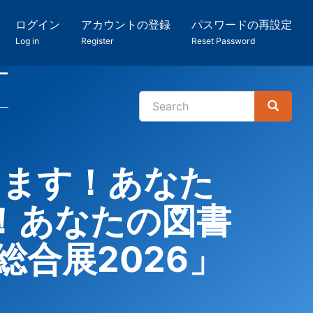
ログイン
アカウントの登録
パスワードの再設定
Log in
Register
Reset Password
ー
Search
Search
検
索
ります！あなた
！あなたの図書
合展2026」