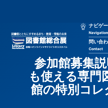
メ
匿
イ
ン
名
コ
ン
メ
ナビゲー
ユ
テ
Navigation
イ
ン
ー
ツ
問い合わ
ン
ザ
に
Contact
移
ナ
ー
動
参加館募集説
ビ
用
も使える専門
ゲ
メ
ー
ニ
館の特別コレ
シ
ュ
ョ
ー