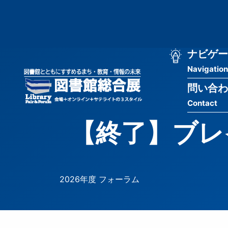
メ
匿
イ
ン
名
コ
ン
メ
ナビゲー
ユ
テ
Navigation
イ
ン
ー
ツ
問い合わ
ン
ザ
に
Contact
移
ナ
ー
動
【終了】ブレ
ビ
用
ゲ
メ
ー
ニ
2026年度 フォーラム
シ
ュ
ョ
ー