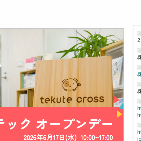
2
h
h
h
j