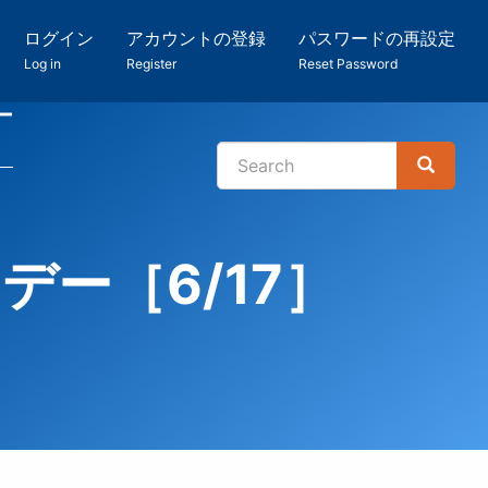
ログイン
アカウントの登録
パスワードの再設定
Log in
Register
Reset Password
ー
Search
Search
検
索
ー［6/17］