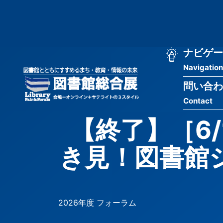
メ
匿
イ
ン
名
コ
ン
メ
ナビゲー
ユ
テ
Navigation
イ
ン
ー
ツ
問い合わ
ン
ザ
に
Contact
移
ナ
ー
動
【終了】［6
ビ
用
き見！図書館
ゲ
メ
ー
ニ
シ
ュ
2026年度 フォーラム
ョ
ー