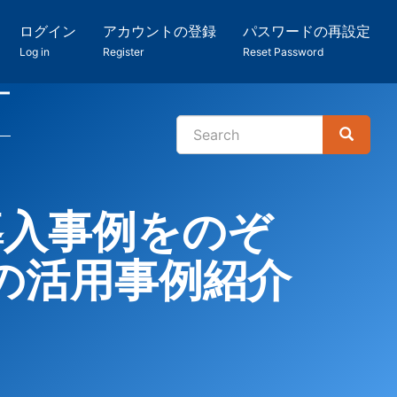
ログイン
アカウントの登録
パスワードの再設定
Log in
Register
Reset Password
ー
Search
Search
検
索
導入事例をのぞ
の活用事例紹介