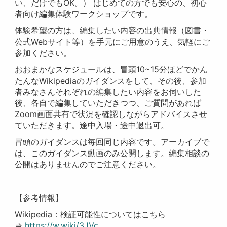
い、だけでもOK。） はじめての方でも安心の、初心
者向け編集体験ワークショップです。
体験希望の方は、編集したい内容の出典情報（図書・
公式Webサイト等）を手元にご用意のうえ、気軽にご
参加ください。
おおまかなスケジュールは、冒頭10~15分ほどでかん
たんなWikipediaのガイダンスをして、その後、参加
者みなさんそれぞれの編集したい内容をお伺いした
後、各自で編集していただきつつ、ご質問があれば
Zoom画面共有で状況を確認しながらアドバイスさせ
ていただきます。途中入場・途中退出可。
冒頭のガイダンスは毎回同じ内容です。アーカイブで
は、このガイダンス動画のみ公開します。編集相談の
公開はありませんのでご注意ください。
【参考情報】
Wikipedia：検証可能性についてはこちら
⇒
https://w.wiki/3JVc