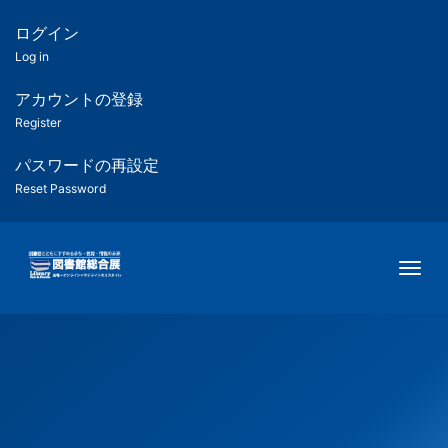
メ
イ
ログイン
匿
ン
Log in
コ
名
ン
アカウントの登録
ユ
テ
Register
ン
ー
ツ
パスワードの再設定
に
Reset Password
ザ
移
動
ー
Togg
用
メ
ニ
ュ
ー