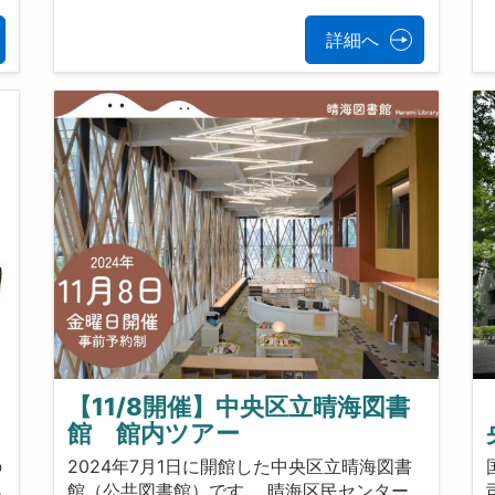
詳細へ
【11/8開催】中央区立晴海図書
館 館内ツアー
の
2024年7月1日に開館した中央区立晴海図書
あ
館（公共図書館）です。 晴海区民センター