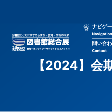
メ
匿
イ
ン
名
コ
ン
メ
ナビゲー
ユ
テ
Navigation
イ
ン
ー
ツ
問い合わ
ン
ザ
に
Contact
移
ナ
ー
動
【2024】
ビ
用
ゲ
メ
ー
ニ
シ
ュ
ョ
ー