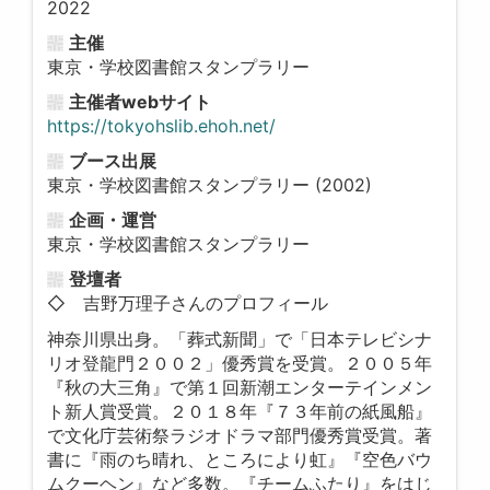
2022
主催
東京・学校図書館スタンプラリー
主催者webサイト
https://tokyohslib.ehoh.net/
ブース出展
東京・学校図書館スタンプラリー (2002)
企画・運営
東京・学校図書館スタンプラリー
登壇者
◇ 吉野万理子さんのプロフィール
神奈川県出身。「葬式新聞」で「日本テレビシナ
リオ登龍門２００２」優秀賞を受賞。２００５年
『秋の大三角』で第１回新潮エンターテインメン
ト新人賞受賞。２０１８年『７３年前の紙風船』
で文化庁芸術祭ラジオドラマ部門優秀賞受賞。著
書に『雨のち晴れ、ところにより虹』『空色バウ
ムクーヘン』など多数。『チームふたり』をはじ