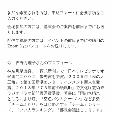
参加を希望される方は、申込フォームに必要事項をご
入力ください。
会場参加の方には、講演会のご案内を前日までにお送
りします。
配信で視聴の方には、イベントの前日までに視聴用の
ZoomIDとパスコードをお送りします。
◇ 吉野万理子さんのプロフィール
神奈川県出身。「葬式新聞」で「日本テレビシナリオ
登龍門２００２」優秀賞を受賞。２００５年『秋の大
三角』で第１回新潮エンターテインメント新人賞受
賞。２０１８年『７３年前の紙風船』で文化庁芸術祭
ラジオドラマ部門優秀賞受賞。著書に『雨のち晴れ、
ところにより虹』『空色バウムクーヘン』など多数。
『チームふたり』をはじめとする「チーム」シリー
ズ、『いい人ランキング』『部長会議はじまります』