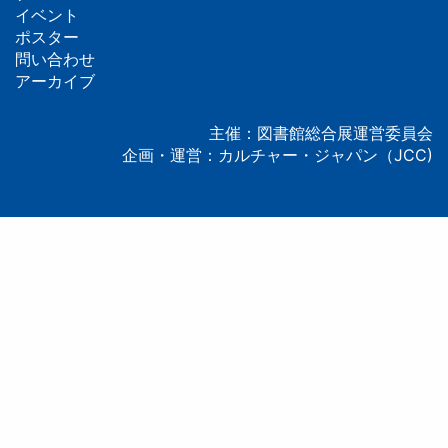
フ
イベント
ッ
ポスター
問い合わせ
タ
アーカイブ
ー
主催：図書館総合展運営委員会
企画・運営：カルチャー・ジャパン（JCC)