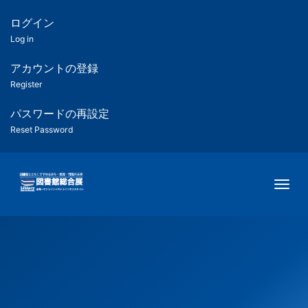
メ
イ
ログイン
匿
ン
Log in
コ
名
ン
アカウントの登録
ユ
テ
Register
ン
ー
ツ
パスワードの再設定
に
Reset Password
ザ
移
動
ー
Togg
用
メ
ニ
ュ
ー