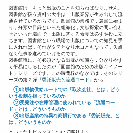
図書館は，もっと出版のことを知らねばなりません。
図書館が扱う資料の大半は，出版業界が生み出して流
通させているからです。図書館の業務で，選書に始ま
り，分類や目録といった組織化，文献探索の問い合わ
せといった場面で，出版に関する素養は必ずや役に立
ちます。図書館という職場で出版についての知見を手
に入れれば，それがタテとなりホコともなって，失点
なく仕事を進めていけるのです。
図書館職にこそ必須となる出版の知識を，分かりやす
く平易にしるしたのが「図書館のための出版キイノー
ト」シリーズです。この時間枠のなかでは，そのシリ
ーズの第２弾『
委託販売と流通コード
』から
①出版物供給ルートでの「取次会社」とは，どう
いう役割を担っているのか
②受発注や在庫管理に使われている「流通コー
ド」とは，どういうものか
③出版産業の特異な商慣行である「委託販売」と
は，どういうものか
といったトピックスについて喋ります。