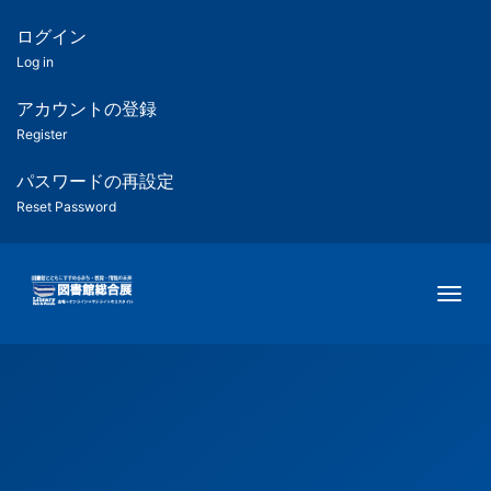
メ
イ
ログイン
匿
ン
Log in
コ
名
ン
アカウントの登録
ユ
テ
Register
ン
ー
ツ
パスワードの再設定
に
Reset Password
ザ
移
動
ー
Togg
用
メ
ニ
ュ
ー