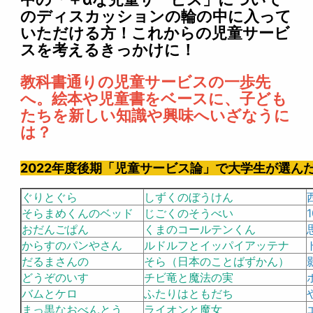
のディスカッションの輪の中に入って
いただける方！これからの児童サービ
スを考えるきっかけに！
教科書通りの児童サービスの一歩先
へ。絵本や児童書をベースに、
子ども
たちを新しい知識や興味へいざなうに
は？
2022年度後期「児童サービス論」で大学生が選ん
ぐりとぐら
しずくのぼうけん
そらまめくんのベッド
じごくのそうべい
おだんごぱん
くまのコールテンくん
からすのパンやさん
ルドルフとイッパイアッテナ
だるまさんの
そら（日本のことばずかん）
どうぞのいす
チビ竜と魔法の実
バムとケロ
ふたりはともだち
まっ黒なおべんとう
ライオンと魔女