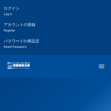
メ
イ
ログイン
匿
ン
Log in
コ
名
ン
アカウントの登録
ユ
テ
Register
ン
ー
ツ
パスワードの再設定
に
Reset Password
ザ
移
動
ー
Togg
用
メ
ニ
ュ
ー