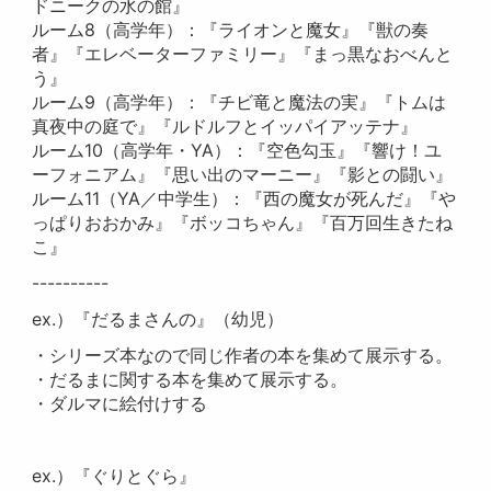
ドニークの水の館』
ルーム8（高学年）：『ライオンと魔女』『獣の奏
者』『エレベーターファミリー』『まっ黒なおべんと
う』
ルーム9（高学年）：『チビ竜と魔法の実』『トムは
真夜中の庭で』『ルドルフとイッパイアッテナ』
ルーム10（高学年・YA）：『空色勾玉』『響け！ユ
ーフォニアム』『思い出のマーニー』『影との闘い』
ルーム11（YA／中学生）：『西の魔女が死んだ』『や
っぱりおおかみ』『ボッコちゃん』『百万回生きたね
こ』
----------
ex.）『だるまさんの』（幼児）
・シリーズ本なので同じ作者の本を集めて展示する。
・だるまに関する本を集めて展示する。
・ダルマに絵付けする
ex.）『ぐりとぐら』