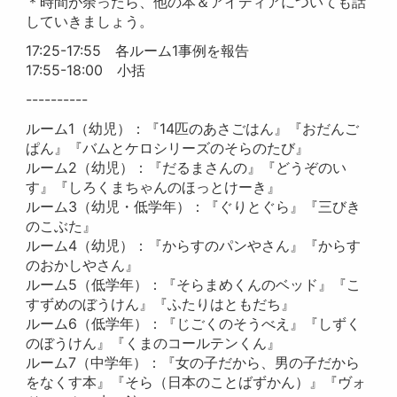
＊時間が余ったら、他の本＆アイディアについても話
していきましょう。
17:25-17:55 各ルーム1事例を報告
17:55-18:00 小括
----------
ルーム1（幼児）：『14匹のあさごはん』『おだんご
ぱん』『バムとケロシリーズのそらのたび』
ルーム2（幼児）：『だるまさんの』『どうぞのい
す』『しろくまちゃんのほっとけーき』
ルーム3（幼児・低学年）：『ぐりとぐら』『三びき
のこぶた』
ルーム4（幼児）：『からすのパンやさん』『からす
のおかしやさん』
ルーム5（低学年）：『そらまめくんのベッド』『こ
すずめのぼうけん』『ふたりはともだち』
ルーム6（低学年）：『じごくのそうべえ』『しずく
のぼうけん』『くまのコールテンくん』
ルーム7（中学年）：『女の子だから、男の子だから
をなくす本』『そら（日本のことばずかん）』『ヴォ