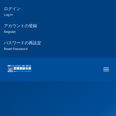
メ
イ
ログイン
匿
ン
Log in
コ
名
ン
アカウントの登録
ユ
テ
Register
ン
ー
ツ
パスワードの再設定
に
Reset Password
ザ
移
動
ー
Togg
用
メ
ニ
ュ
ー