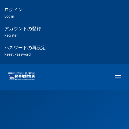
メ
イ
ログイン
匿
ン
Log in
コ
名
ン
アカウントの登録
ユ
テ
Register
ン
ー
ツ
パスワードの再設定
に
Reset Password
ザ
移
動
ー
Togg
用
メ
ニ
ュ
ー