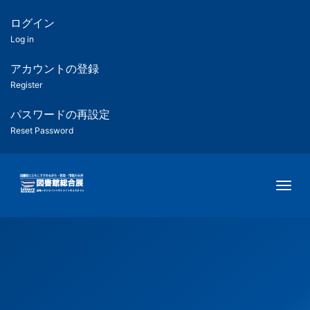
メ
イ
ログイン
匿
ン
Log in
コ
名
ン
アカウントの登録
ユ
テ
Register
ン
ー
ツ
パスワードの再設定
に
Reset Password
ザ
移
動
ー
Togg
用
メ
ニ
ュ
ー