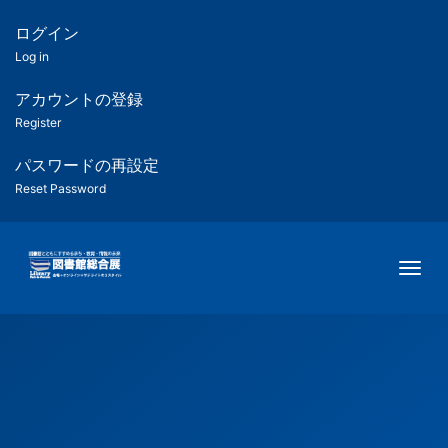
メ
イ
ログイン
匿
ン
Log in
コ
名
ン
アカウントの登録
ユ
テ
Register
ン
ー
ツ
パスワードの再設定
に
Reset Password
ザ
移
動
ー
Togg
用
メ
ニ
ュ
ー