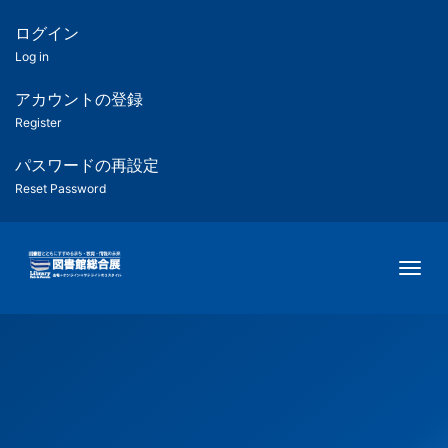
メ
イ
ログイン
匿
ン
Log in
コ
名
ン
アカウントの登録
ユ
テ
Register
ン
ー
ツ
パスワードの再設定
に
Reset Password
ザ
移
動
ー
Togg
用
メ
ニ
ュ
ー