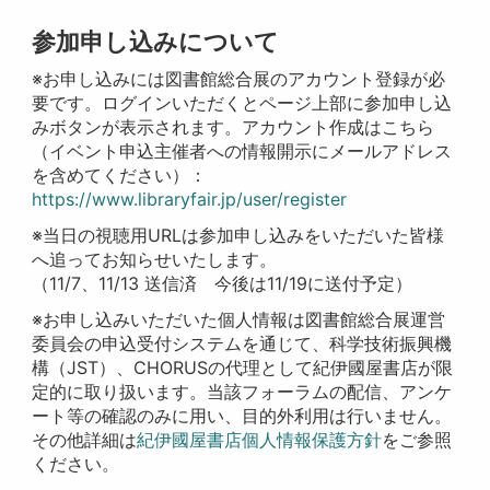
参加申し込みについて
※お申し込みには図書館総合展のアカウント登録が必
要です。ログインいただくとページ上部に参加申し込
みボタンが表示されます。アカウント作成はこちら
（イベント申込主催者への情報開示にメールアドレス
を含めてください）：
https://www.libraryfair.jp/user/register
※当日の視聴用URLは参加申し込みをいただいた皆様
へ追ってお知らせいたします。
（11/7、11/13 送信済 今後は11/19に送付予定）
※お申し込みいただいた個人情報は図書館総合展運営
委員会の申込受付システムを通じて、科学技術振興機
構（JST）、CHORUSの代理として紀伊國屋書店が限
定的に取り扱います。当該フォーラムの配信、アンケ
ート等の確認のみに用い、目的外利用は行いません。
その他詳細は
紀伊國屋書店個人情報保護方針
をご参照
ください。