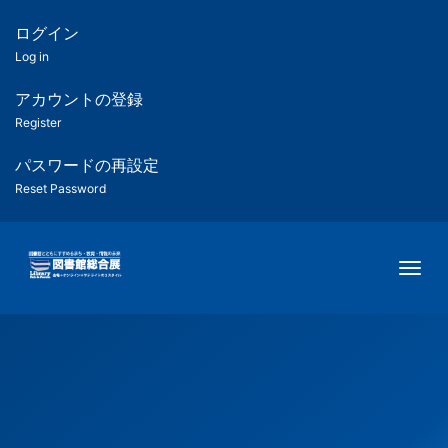
メ
イ
ログイン
匿
ン
Log in
コ
名
ン
アカウントの登録
ユ
テ
Register
ン
ー
ツ
パスワードの再設定
に
Reset Password
ザ
移
動
ー
Togg
用
メ
ニ
ュ
ー