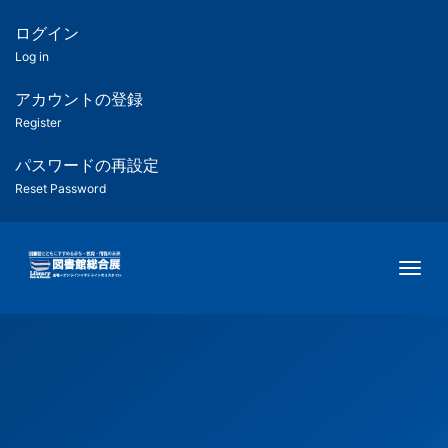
メ
イ
ログイン
匿
ン
Log in
コ
名
ン
アカウントの登録
ユ
テ
Register
ン
ー
ツ
パスワードの再設定
に
Reset Password
ザ
移
動
ー
Togg
用
メ
ニ
ュ
ー