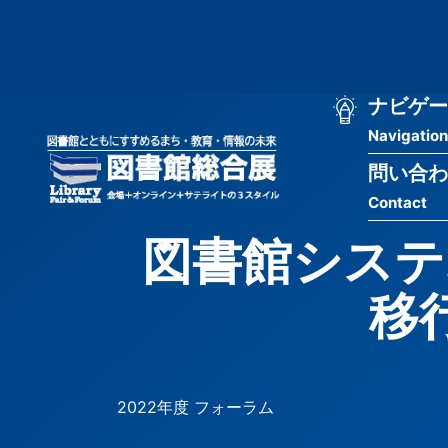
メ
匿
イ
ン
名
コ
ン
メ
ナビゲー
ユ
テ
Navigation
イ
ン
ー
ツ
問い合わ
ン
ザ
に
Contact
移
ナ
ー
動
図書館システ
ビ
用
ゲ
移
メ
ー
ニ
シ
ュ
2022年度 フォーラム
ョ
ー