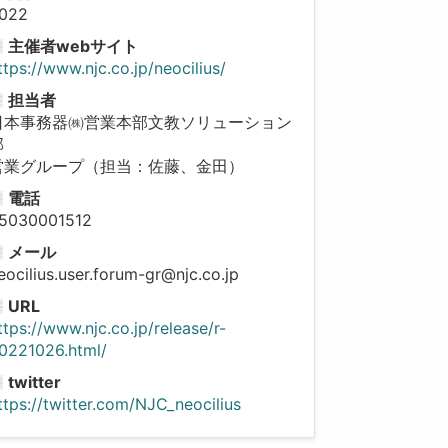
022
主催者webサイト
ttps://www.njc.co.jp/neocilius/
担当者
日本事務器㈱営業本部文教ソリューション
部
営業グループ（担当：佐藤、金田）
電話
5030001512
メール
eocilius.user.forum-gr@njc.co.jp
URL
ttps://www.njc.co.jp/release/r-
0221026.html/
twitter
ttps://twitter.com/NJC_neocilius