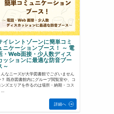
サイレントゾーンに簡単コミ
ュニケーションブース！ ～ 電
話・Web面接・少人数ディス
カッションに最適な防音ブー
ス～
こんなニーズが大学図書館でございません
か？ 既存図書館内にグループ閲覧室や、コ
モンズエリアを作るのは場所・納期・コス
ト…
詳細へ