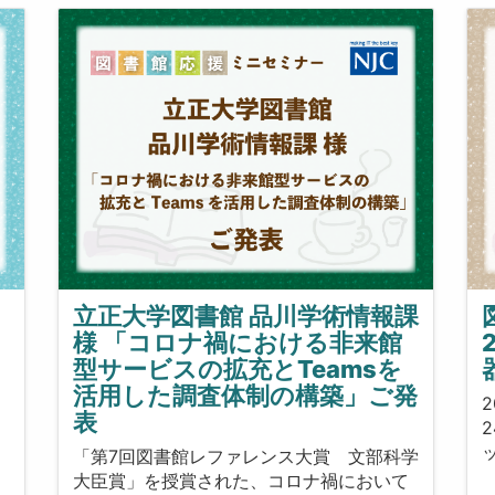
立正大学図書館 品川学術情報課
様 「コロナ禍における非来館
型サービスの拡充とTeamsを
活用した調査体制の構築」ご発
2
表
「第7回図書館レファレンス大賞 文部科学
大臣賞」を授賞された、コロナ禍において