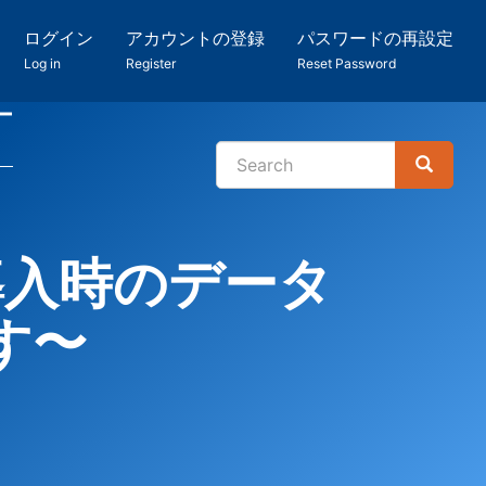
ログイン
アカウントの登録
パスワードの再設定
Log in
Register
Reset Password
ー
Search
Search
検
索
導入時のデータ
す〜