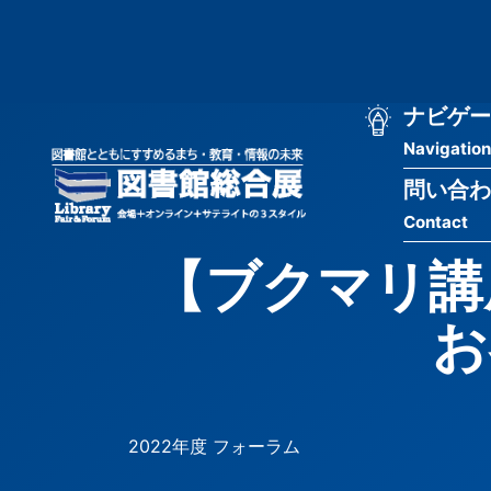
メ
匿
イ
ン
名
コ
ン
メ
ナビゲー
ユ
テ
Navigation
イ
ン
ー
ツ
問い合わ
ン
ザ
に
Contact
移
ナ
ー
動
【ブクマリ講
ビ
用
ゲ
お
メ
ー
ニ
シ
ュ
2022年度 フォーラム
ョ
ー