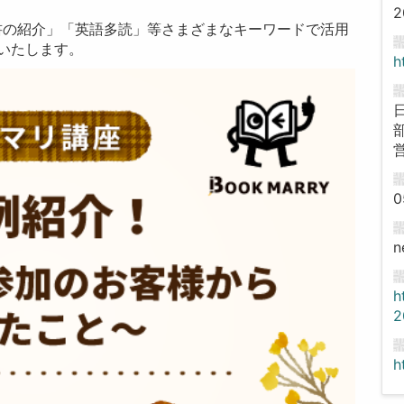
2
書の紹介」「英語多読」等さまざまなキーワードで活用
介いたします。
h
0
n
h
2
h