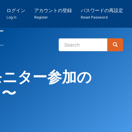
ログイン
アカウントの登録
パスワードの再設定
Log in
Register
Reset Password
ー
Search
Search
検
索
モニター参加の
と〜