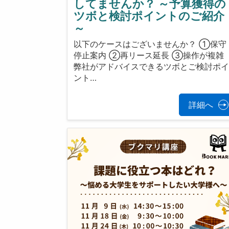
してませんか？ ～予算獲得の
ツボと検討ポイントのご紹介
～
以下のケースはございませんか？ ①保守
停止案内 ②再リース延長 ③操作が複雑
弊社がアドバイスできるツボとご検討ポ
ント…
詳細へ