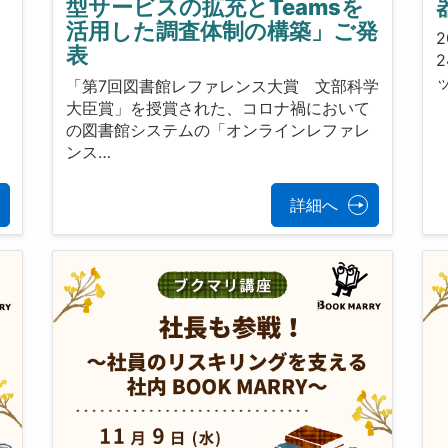
型サービスの拡充とTeamsを
活用した調査体制の構築」ご発
2
表
「第7回図書館レファレンス大賞 文部科学
大臣賞」を授賞された、コロナ禍において
イ
の図書館システムの「オンラインレファレ
ンス…
詳細へ