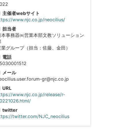
022
主催者webサイト
ttps://www.njc.co.jp/neocilius/
担当者
日本事務器㈱営業本部文教ソリューション
部
営業グループ（担当：佐藤、金田）
電話
5030001512
メール
eocilius.user.forum-gr@njc.co.jp
URL
ttps://www.njc.co.jp/release/r-
0221026.html/
twitter
ttps://twitter.com/NJC_neocilius