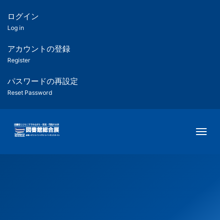
メ
イ
ログイン
匿
ン
Log in
コ
名
ン
アカウントの登録
ユ
テ
Register
ン
ー
ツ
パスワードの再設定
に
Reset Password
ザ
移
動
ー
Togg
用
メ
ニ
ュ
ー