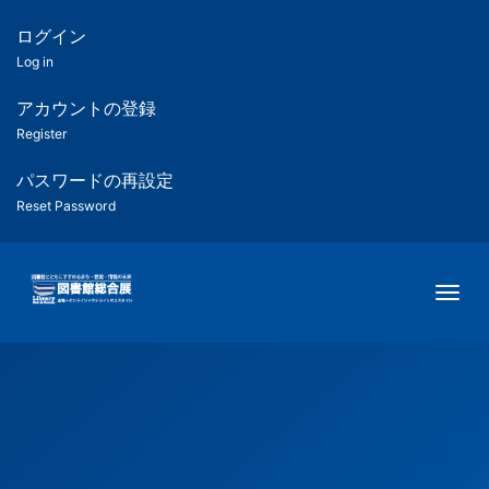
メ
イ
ログイン
匿
ン
Log in
コ
名
ン
アカウントの登録
ユ
テ
Register
ン
ー
ツ
パスワードの再設定
に
Reset Password
ザ
移
動
ー
Togg
用
メ
ニ
ュ
ー