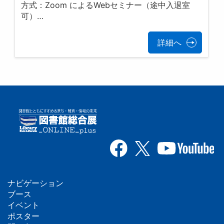
方式：Zoom によるWebセミナー（途中入退室
可）…
詳細へ
ナビゲーション
フ
ブース
イベント
ッ
ポスター