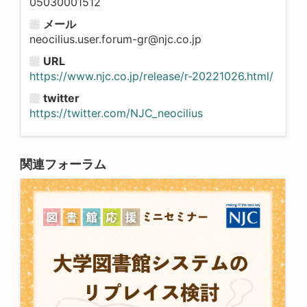
05030001512
メール
neocilius.user.forum-gr@njc.co.jp
URL
https://www.njc.co.jp/release/r-20221026.html/
twitter
https://twitter.com/NJC_neocilius
関連フォーラム