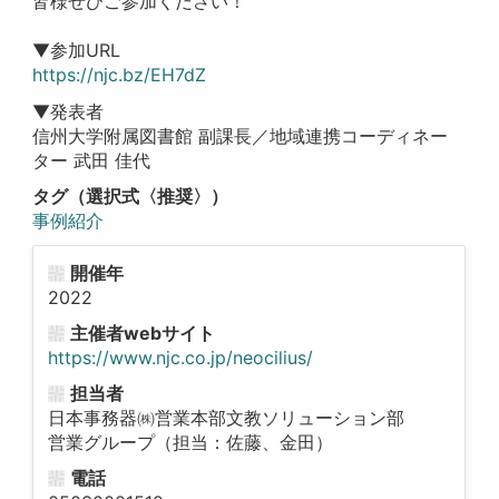
皆様ぜひご参加ください！
▼参加URL
https://njc.bz/EH7dZ
▼発表者
信州大学附属図書館 副課長／地域連携コーディネー
ター 武田 佳代
タグ（選択式〈推奨〉）
事例紹介
開催年
2022
主催者webサイト
https://www.njc.co.jp/neocilius/
担当者
日本事務器㈱営業本部文教ソリューション部
営業グループ（担当：佐藤、金田）
電話