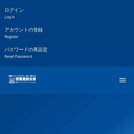
メ
イ
ログイン
匿
ン
Log in
コ
名
ン
アカウントの登録
ユ
テ
Register
ン
ー
ツ
パスワードの再設定
に
Reset Password
ザ
移
動
ー
Togg
用
メ
ニ
ュ
ー