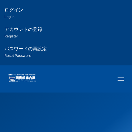
メ
イ
ログイン
匿
ン
Log in
コ
名
ン
アカウントの登録
ユ
テ
Register
ン
ー
ツ
パスワードの再設定
に
Reset Password
ザ
移
動
ー
Togg
用
メ
ニ
ュ
ー