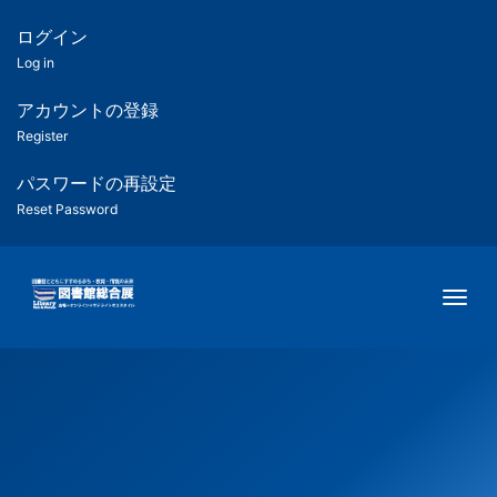
メ
イ
ログイン
匿
ン
Log in
コ
名
ン
アカウントの登録
ユ
テ
Register
ン
ー
ツ
パスワードの再設定
に
Reset Password
ザ
移
動
ー
Togg
用
メ
ニ
ュ
ー