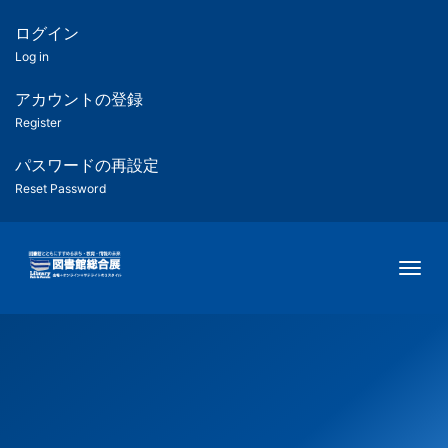
メ
イ
ログイン
匿
ン
Log in
コ
名
ン
アカウントの登録
ユ
テ
Register
ン
ー
ツ
パスワードの再設定
に
Reset Password
ザ
移
動
ー
Togg
用
メ
ニ
ュ
ー