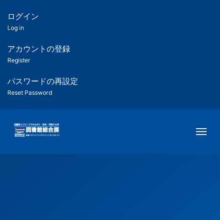
メ
イ
ログイン
匿
ン
Log in
コ
名
ン
アカウントの登録
ユ
テ
Register
ン
ー
ツ
パスワードの再設定
に
Reset Password
ザ
移
動
ー
Togg
用
メ
ニ
ュ
ー