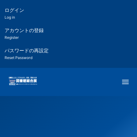
メ
イ
ログイン
匿
ン
Log in
コ
名
ン
アカウントの登録
ユ
テ
Register
ン
ー
ツ
パスワードの再設定
に
Reset Password
ザ
移
動
ー
Togg
用
メ
ニ
ュ
ー