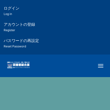
メ
イ
ログイン
匿
ン
Log in
コ
名
ン
アカウントの登録
ユ
テ
Register
ン
ー
ツ
パスワードの再設定
に
Reset Password
ザ
移
動
ー
Togg
用
メ
ニ
ュ
ー