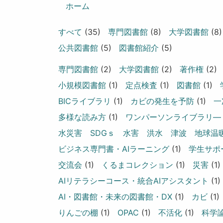
ン
ホーム
すべて
(35)
専門図書館
(8)
大学図書館
(8)
公共図書館
(5)
図書館紹介
(5)
専門図書館
(2)
大学図書館
(2)
著作権
(2)
小規模図書館
(1)
定点検査
(1)
図書館
(1)
BICライブラリ
(1)
カビの発生を予防
(1)
一
多様な読み方
(1)
ワンパーソンライブラリ―
水災害 SDGｓ 水害 洪水 津波 地球温
ビジネス専門書・AIラーニング
(1)
学生サポ
交流会
(1)
くるまコレクション
(1)
災害
(1)
AIリテラシーコース・統合AIアシスタント
(1)
AI・図書館・未来の図書館・DX
(1)
カビ
(1)
りんごの棚
(1)
OPAC
(1)
不活化
(1)
科学