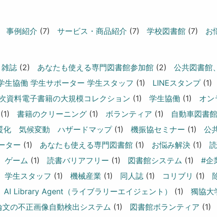
事例紹介
(7)
サービス・商品紹介
(7)
学校図書館
(7)
お
雑誌
(2)
あなたも使える専門図書館参加館
(2)
公共図書館
学生協働 学生サポーター 学生スタッフ
(1)
LINEスタンプ
(1)
次資料電子書籍の大規模コレクション
(1)
学生協働
(1)
オン
(1)
書籍のクリーニング
(1)
ボランティア
(1)
自動車図書
暖化 気候変動 ハザードマップ
(1)
機振協セミナー
(1)
公
ーター
(1)
あなたも使える専門図書館
(1)
お悩み解決
(1)
読
ゲーム
(1)
読書バリアフリー
(1)
図書館システム
(1)
#企
学生スタッフ
(1)
機械産業
(1)
同人誌
(1)
コリブリ
(1)
AI Library Agent（ライブラリーエイジェント）
(1)
獨協大
論文の不正画像自動検出システム
(1)
図書館ボランティア
(1)