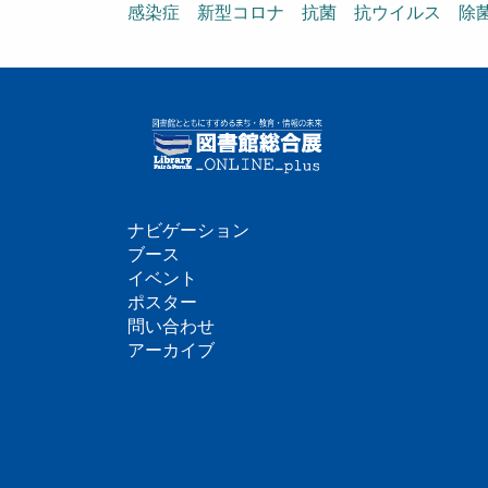
感染症 新型コロナ 抗菌 抗ウイルス 
ナビゲーション
フ
ブース
イベント
ッ
ポスター
問い合わせ
タ
アーカイブ
ー