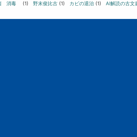
除菌 消毒
(1)
野末俊比古
(1)
カビの退治
(1)
AI解読の古文