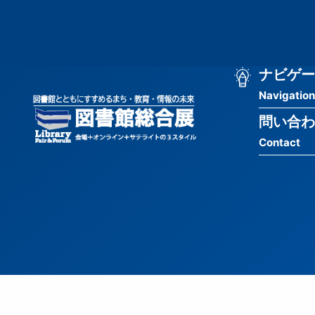
メ
匿
イ
ン
名
コ
ン
メ
ナビゲー
ユ
テ
Navigation
イ
ン
ー
ツ
問い合わ
ン
ザ
に
Contact
移
ナ
ー
動
ビ
用
ゲ
メ
ー
ニ
シ
ュ
ョ
ー