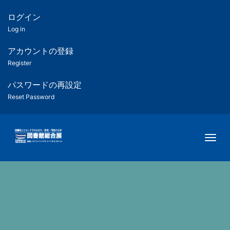
メ
イ
ログイン
匿
ン
Log in
コ
名
ン
アカウントの登録
ユ
テ
Register
ン
ー
ツ
パスワードの再設定
に
Reset Password
ザ
移
動
ー
Togg
用
メ
ニ
ュ
ー